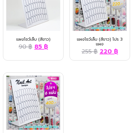
แผงโชว์เล็บ (สีขาว)
แผงโชว์เล็บ (สีขาว) โปร 3
แผง
90
฿
85
฿
255
฿
220
฿