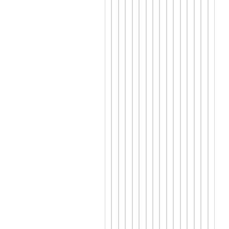
GEMISI
ช่อ
ดอกไม้
ขนตา
สีเจล
ล่าง
Gemesi
รุ่นใหม่
กาว
ต่อ
สี
ขนตา
เจล
ถาวร
AJ
Gel
Eyelash
Primer
สีลูก
&
แก้ว
Cleaner
ENNILA
สมุด
ชาร์ต
สีเจล
/
เล็บ
ชาร์ต
สี
ผง
Mirror