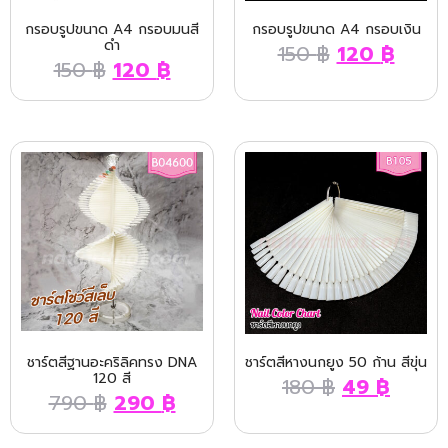
กรอบรูปขนาด A4 กรอบมนสี
กรอบรูปขนาด A4 กรอบเงิน
ดำ
150
฿
120
฿
150
฿
120
฿
ชาร์ตสีฐานอะคริลิคทรง DNA
ชาร์ตสีหางนกยูง 50 ก้าน สีขุ่น
120 สี
180
฿
49
฿
790
฿
290
฿