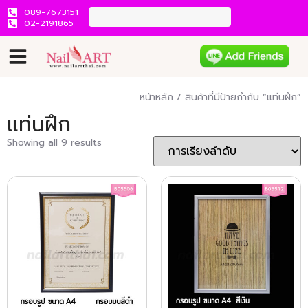
089-7673151
02-2191865
หน้าหลัก
/ สินค้าที่มีป้ายกำกับ “แท่นฝึก”
แท่นฝึก
Showing all 9 results