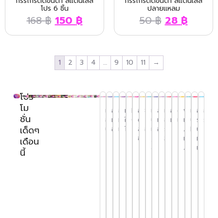
กรรไกรตัดขนตา สแตนเลส
กรรไกรตัดขนตา สแตนเลส
โปร 6 ชิ้น
ปลายแหลม
168
฿
150
฿
50
฿
28
฿
1
2
3
4
…
9
10
11
→
โปร
โม
เก้า
อุปกรณ์
อุปกรณ์
เครื่อง
Henna
อุปกรณ์
ชั้นวาง
เพชร,
สีทาเล็บ
เครื่อง
อุปกรณ์
ตะไบ
พู่กัน
เล็บ
อุปก
อุปก
ชั่น
อี้ส
ทำเล็บ
ทำเล็บ
ใช้
Glitter
ต่อ/
กระเป๋า
ประดับ
และ
อบผ้า
ทำเล็บ
เล็บ
เพ้นท์
ปลอม
รณ์ส
รณ์แว
เด็ดๆ
ปา
อะคริลิค
เจล
ไฟฟ้า
TATTOO
ลิฟติ้ง
อุปกรณ์
เล็บ
อุปกรณ์
ร้อน /
/ ต่อ
PVC
ปา
แผง
ตะไบ
ไ
ขนตา
,ฝัง
ฆ่าเชื้อ
เล็บ
มือ-
เดือน
เก้าอี้
ฟอร์ม
แม่
เครื่อง
เฮนน่า
รถ
น้ำยา
โชว์
เก็บ
เล็บ
ลาย
/ ปั้น
เท้า
นี้
ช่าง
ต่อ
เหล็ก
เจีย
เพ้นท์
ไมโครบรัช
เข็น
ตัด
หลอด
เล็บ
งาน
เท้า
แ
เล็บ
ดูดสี
เล็บ
แบบ
Microbrush
เพชร
หนัง
ไฟ
แท่น
พู่กัน
ปลอ
ใบ
อ่าง
ชั้น
ตะไบ
แ
ไฟฟ้า
หลอด
ประดับ
UV-C
ฝึก
แบน-
มีด
สปา
ผง
เจล
แปรง
วาง
Cuticle
หยาบ
เล็บ
(Henna)
เล็บ
เพ้นท์
เจล
ขุด
จา
อะค
สำหรับ
เครื่อง
มาส
สี
Oil ออ
ตู้อุ่น
ปลอ
เ
เล็บ
ส้น
ตะไบ
กุช
ริลิ
ปั้น
อบ
สติ๊ก
คาร่า
ทา
อุปกรณ์
ยล์
ผ้า
พู่กัน
ยาว
เท้า
ละเอียด
แ
ชี่
ค
เจล
เก
เล็บ
ฝังลาย
บำรุง
ขนหนู
แปรง
เพ้นท์
พิเศษ
เจล
อุปกรณ์
ก
ต่อ
LED
อร์
กาก
ขอบ
ปัด
เล็บ
แป
ตะไบ
Top
ลาก
ลิฟติ้ง
กระเป๋า
ตู้
เล็บ