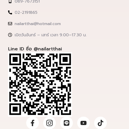
089-7673151
02-2191865
nailartthai@hotmail.com
เปิดวันจันทร์ – เสาร์ เวลา 9.00–17.30 น.
Line ID ชื่อ @nailartthai