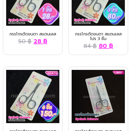
กรรไกรตัดขนตา สแตนเลส
กรรไกรตัดขนตา สแตนเลส
โปร 3 ชิ้น
50
฿
28
฿
84
฿
80
฿