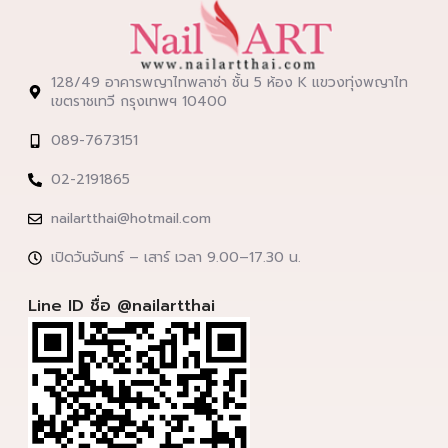
128/49 อาคารพญาไทพลาซ่า ชั้น 5 ห้อง K แขวงทุ่งพญาไท
เขตราชเทวี กรุงเทพฯ 10400
089-7673151
02-2191865
nailartthai@hotmail.com
เปิดวันจันทร์ – เสาร์ เวลา 9.00–17.30 น.
Line ID ชื่อ @nailartthai