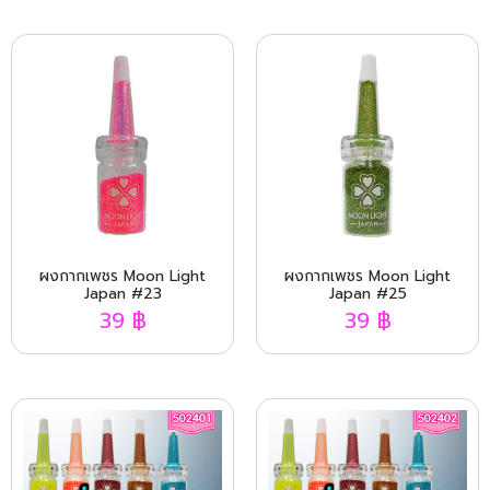
ผงกากเพชร Moon Light
ผงกากเพชร Moon Light
Japan #23
Japan #25
39
฿
39
฿