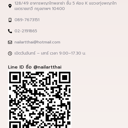
128/49 อาคารพญาไทพลาซ่า ชั้น 5 ห้อง K แขวงทุ่งพญาไท
เขตราชเทวี กรุงเทพฯ 10400
089-7673151
02-2191865
nailartthai@hotmail.com
เปิดวันจันทร์ – เสาร์ เวลา 9.00–17.30 น.
Line ID ชื่อ @nailartthai