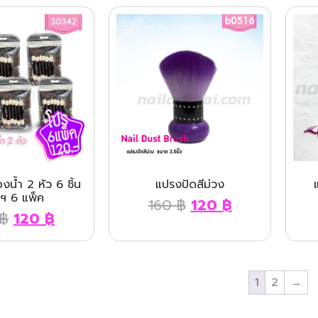
น้ำ 2 หัว 6 ชิ้น
แปรงปัดสีม่วง
ฯ 6 แพ็ค
160
฿
120
฿
฿
120
฿
1
2
→