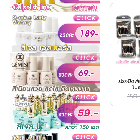
แปรงปัดฟอง
โปร
150