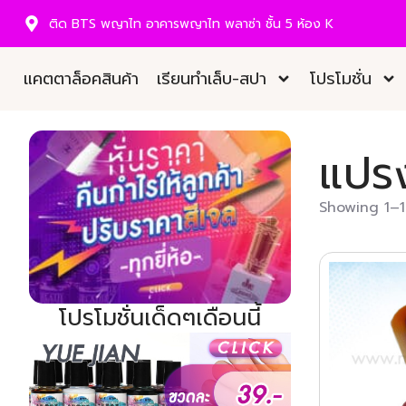
ติด BTS พญาไท อาคารพญาไท พลาซ่า ชั้น 5 ห้อง K
แคตตาล็อคสินค้า
เรียนทำเล็บ-สปา
โปรโมชั่น
แปรง
Showing 1–16
โปรโมชั่นเด็ดๆเดือนนี้