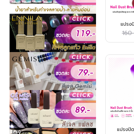
แปรงป
160
แปรงปัด