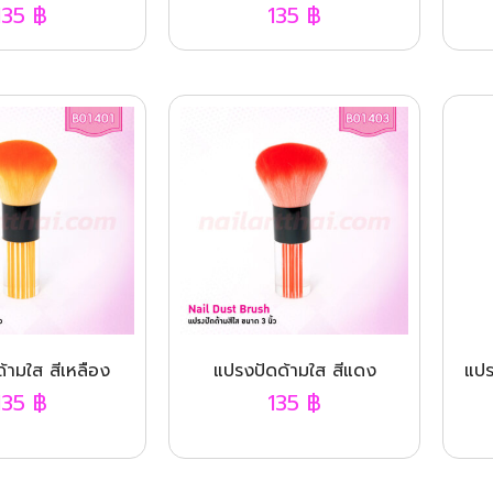
135
฿
135
฿
้ามใส สีเหลือง
แปรงปัดด้ามใส สีแดง
แปร
135
฿
135
฿