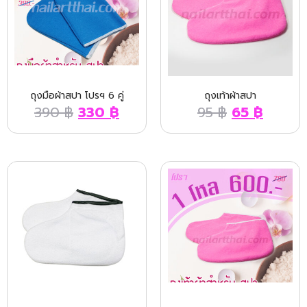
ถุงมือผ้าสปา โปรฯ 6 คู่
ถุงเท้าผ้าสปา
390
฿
330
฿
95
฿
65
฿