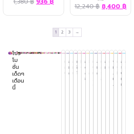
1,380
฿
936
฿
12,240
฿
8,400
฿
1
2
3
→
โปร
โม
เก้า
อุปกรณ์
อุปกรณ์
เครื่อง
Henna
อุปกรณ์
ชั้นวาง
เพชร,
สีทาเล็บ
เครื่อง
อุปกรณ์
ตะไบ
พู่กัน
เล็บ
อุปก
อุปก
ชั่น
อี้ส
ทำเล็บ
ทำเล็บ
ใช้
Glitter
ต่อ/
กระเป๋า
ประดับ
และ
อบผ้า
ทำเล็บ
เล็บ
เพ้นท์
ปลอม
รณ์ส
รณ์แว
เด็ดๆ
ปา
อะคริลิค
เจล
ไฟฟ้า
TATTOO
ลิฟติ้ง
อุปกรณ์
เล็บ
อุปกรณ์
ร้อน /
/ ต่อ
PVC
ปา
แผง
ตะไบ
ไ
ขนตา
,ฝัง
ฆ่าเชื้อ
เล็บ
มือ-
เดือน
เก้าอี้
ฟอร์ม
แม่
เครื่อง
เฮนน่า
รถ
น้ำยา
โชว์
เก็บ
เล็บ
ลาย
/ ปั้น
เท้า
นี้
ช่าง
ต่อ
เหล็ก
เจีย
เพ้นท์
ไมโครบรัช
เข็น
ตัด
หลอด
เล็บ
งาน
เท้า
แ
เล็บ
ดูดสี
เล็บ
แบบ
Microbrush
เพชร
หนัง
ไฟ
แท่น
พู่กัน
ปลอ
ใบ
อ่าง
ชั้น
ตะไบ
แ
ไฟฟ้า
หลอด
ประดับ
UV-C
ฝึก
แบน-
มีด
สปา
ผง
เจล
แปรง
วาง
Cuticle
หยาบ
เล็บ
(Henna)
เล็บ
เพ้นท์
เจล
ขุด
จา
อะค
สำหรับ
เครื่อง
มาส
สี
Oil ออ
ตู้อุ่น
ปลอ
เ
เล็บ
ส้น
ตะไบ
กุช
ริลิ
ปั้น
อบ
สติ๊ก
คาร่า
ทา
อุปกรณ์
ยล์
ผ้า
พู่กัน
ยาว
เท้า
ละเอียด
แ
ชี่
ค
เจล
เก
เล็บ
ฝังลาย
บำรุง
ขนหนู
แปรง
เพ้นท์
พิเศษ
เจล
อุปกรณ์
ก
ต่อ
LED
อร์
กาก
ขอบ
ปัด
เล็บ
แป
ตะไบ
Top
ลาก
ลิฟติ้ง
กระเป๋า
ตู้
เล็บ
เล็บ
(2in1)
เฮน
เพชร
เล็บ
ฝุ่น
รง
บล็อค
ห
Model
เส้น
ขนตา
อุปกรณ์
อบ
พู่
ปลอ