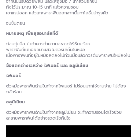
จากนั้นแรปด้วยฟิล์ม แล้วใส่ถุงมือ / เท้าสวมอีกชั้น
ทิ้งไว้ประมาณ 10-15 นาที แล้วความชอบ
เอาแรปออก แล้วแกะพาราฟินออกจากนั้นทาโลชั่นบำรุงผิว
จบขั้นตอน
หมายเหตุ เพื่อสุขอนามัยที่ดี
ก่อนจุ่มมือ / เท้าควรทำความสะอาดให้เรียบร้อย
พาราฟินที่แกะออกมาแล้วไม่ควรใส่คืนในหม้อ
เมื่อพาราฟินที่อยู่ในหม้อลดลงไม่ท่วมมือแล้วควรต้มพาราฟินใหม่ลงไป
ข้อแตกต่างระหว่าง ไฟเบอร์ และ อลูมิเนียม
ไฟเบอร์
ตัวหม้อพาราฟินด้านในทำจากไฟเบอร์ ไม่ร้อนมากใช้งานง่าย ไม่ต้อง
กลัวร้อน
อลูมิเนียม
ตัวหม้อพาราฟินด้านในทำจากอลูมีเนียม จะทำความร้อนได้เร็วช่วย
ละลายพาราฟินได้อย่างรวดเร็วทันใจ