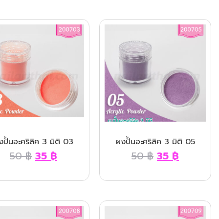
งปั้นอะคริลิค 3 มิติ 03
ผงปั้นอะคริลิค 3 มิติ 05
50
฿
35
฿
50
฿
35
฿