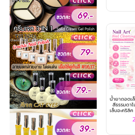
น้ำยาถอดเล็
สีธรรมดาไม
เล็บอะคริลิ