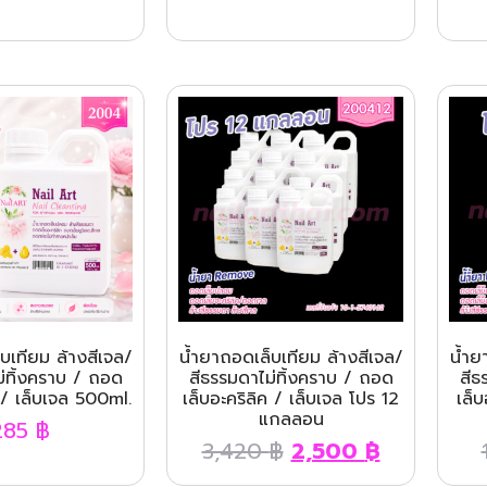
บเทียม ล้างสีเจล/
น้ำยาถอดเล็บเทียม ล้างสีเจล/
น้ำย
่ทิ้งคราบ / ถอด
สีธรรมดาไม่ทิ้งคราบ / ถอด
สีธ
ค / เล็บเจล 500ml.
เล็บอะคริลิค / เล็บเจล โปร 12
เล็บ
แกลลอน
285
฿
3,420
฿
2,500
฿