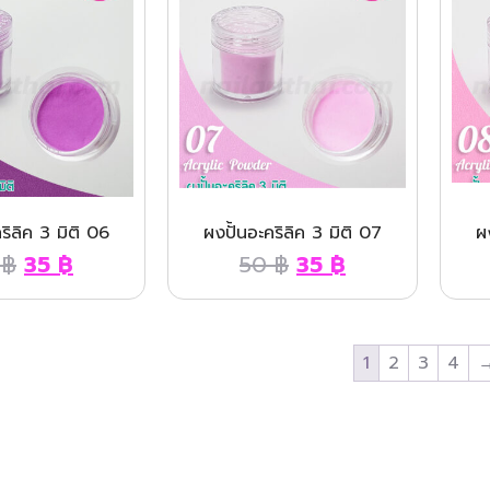
ริลิค 3 มิติ 06
ผงปั้นอะคริลิค 3 มิติ 07
ผ
0
฿
35
฿
50
฿
35
฿
1
2
3
4