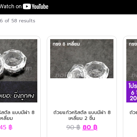
6 of 58 results
ิสตัล แบบมีฝา 8
ถ้วยแก้วคริสตัล แบบมีฝา 8
ถ้ว
เหลี่ยม
เหลี่ยม 2 ชิ้น
45
฿
90
฿
80
฿