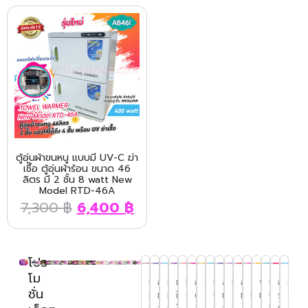
ตู้อุ่นผ้าขนหนู แบบมี UV-C ฆ่า
เชื้อ ตู้อุ่นผ้าร้อน ขนาด 46
ลิตร มี 2 ชั้น 8 watt New
Model RTD-46A
7,300
฿
6,400
฿
โปร
โม
เก้า
อุปกรณ์
อุปกรณ์
เครื่อง
Henna
อุปกรณ์
ชั้นวาง
เพชร,
สีทาเล็บ
เครื่อง
อุปกรณ์
ตะไบ
พู่กัน
เล็บ
อุปก
อุปก
ชั่น
อี้ส
ทำเล็บ
ทำเล็บ
ใช้
Glitter
ต่อ/
กระเป๋า
ประดับ
และ
อบผ้า
ทำเล็บ
เล็บ
เพ้นท์
ปลอม
รณ์ส
รณ์แว