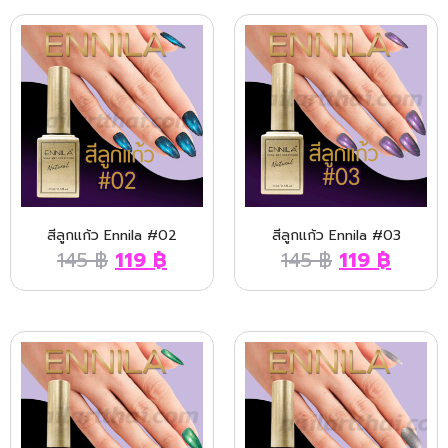
สีลูกแก้ว Ennila #02
สีลูกแก้ว Ennila #03
145
฿
119
฿
145
฿
119
฿