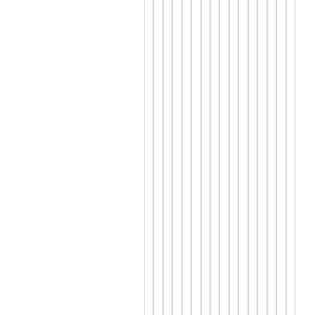
Primer
สีลูก
&
แก้ว
Cleaner
ENNILA
สมุด
ชาร์ต
สีเจล
/
เล็บ
ชาร์ต
สี
ผง
Mirror
ผงก
ระจก
เมทัล
ลิค
น้ำยา
สำหรับ
ทำเจล
ลายน้ำ
ตัวจับ