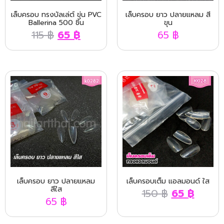
เล็บครอบ ทรงบัลเล่ต์ ขุ่น PVC
เล็บครอบ ยาว ปลายแหลม สี
Ballerina 500 ชิ้น
ขุน
115
฿
65
฿
65
฿
เล็บครอบ ยาว ปลายแหลม
เล็บครอบเต็ม แอลมอนด์ ใส
สีใส
150
฿
65
฿
65
฿