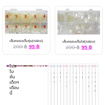
เล็บครอบเต็มขุ่น(กล่อง)
เล็บครอบเต็มใส(กล่อง)
200
฿
95
฿
200
฿
95
฿
โปร
โม
เก้า
อุปกรณ์
อุปกรณ์
เครื่อง
Henna
อุปกรณ์
ชั้นวาง
เพชร,
สีทาเล็บ
เครื่อง
อุปกรณ์
ตะไบ
พู่กัน
เล็บ
อุปก
อุปก
ชั่น
อี้ส
ทำเล็บ
ทำเล็บ
ใช้
Glitter
ต่อ/
กระเป๋า
ประดับ
และ
อบผ้า
ทำเล็บ
เล็บ
เพ้นท์
ปลอม
รณ์ส
รณ์แว
เด็ดๆ
ปา
อะคริลิค
เจล
ไฟฟ้า
TATTOO
ลิฟติ้ง
อุปกรณ์
เล็บ
อุปกรณ์
ร้อน /
/ ต่อ
PVC
ปา
แผง
ตะไบ
ไ
ขนตา
,ฝัง
ฆ่าเชื้อ
เล็บ
มือ-
เดือน
เก้าอี้
ฟอร์ม
แม่
เครื่อง
เฮนน่า
รถ
น้ำยา
โชว์
เก็บ
เล็บ
ลาย
/ ปั้น
เท้า
นี้
ช่าง
ต่อ
เหล็ก
เจีย
เพ้นท์
ไมโครบรัช
เข็น
ตัด
หลอด
เล็บ
งาน
เท้า
แ
เล็บ
ดูดสี
เล็บ
แบบ
Microbrush
เพชร
หนัง
ไฟ
แท่น
พู่กัน
ปลอ
ใบ
อ่าง
ชั้น
ตะไบ
แ
ไฟฟ้า
หลอด
ประดับ
UV-C
ฝึก
แบน-
มีด
สปา
ผง
เจล
แปรง
วาง
Cuticle
หยาบ
เล็บ