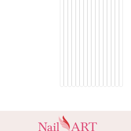
เล็บ
ปลอม
Top
Coat
Gel
Cleanser
Plus
ทำความ
สะอาด
เล็บ
Base
Primer
Gel