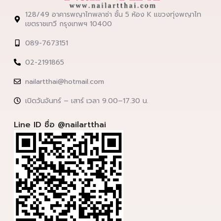
128/49 อาคารพญาไทพลาซ่า ชั้น 5 ห้อง K แขวงทุ่งพญาไท
เขตราชเทวี กรุงเทพฯ 10400
089-7673151
02-2191865
nailartthai@hotmail.com
เปิดวันจันทร์ – เสาร์ เวลา 9.00–17.30 น.
Line ID ชื่อ @nailartthai