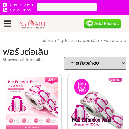
089-7673151
02-2191865
หน้าหลัก
/
อุปกรณ์ทำเล็บอะคริลิค
/ ฟอร์มต่อเล็บ
ฟอร์มต่อเล็บ
Showing all 6 results