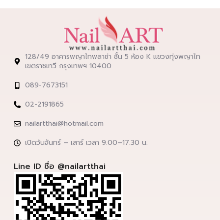
128/49 อาคารพญาไทพลาซ่า ชั้น 5 ห้อง K แขวงทุ่งพญาไท
เขตราชเทวี กรุงเทพฯ 10400
089-7673151
02-2191865
nailartthai@hotmail.com
เปิดวันจันทร์ – เสาร์ เวลา 9.00–17.30 น.
Line ID ชื่อ @nailartthai