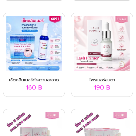
เซ็ตคลีนเนอร์ทำความสะอาด
ไพรเมอร์ขนตา
160
฿
190
฿