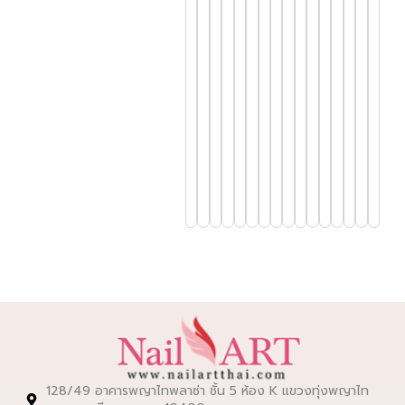
Top
Coat
Gel
Cleanser
Plus
ทำความ
สะอาด
เล็บ
Base
Primer
Gel
128/49 อาคารพญาไทพลาซ่า ชั้น 5 ห้อง K แขวงทุ่งพญาไท