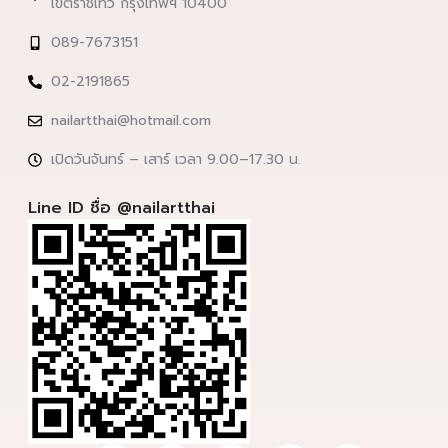
เขตราชเทวี กรุงเทพฯ 10400
089-7673151
02-2191865
nailartthai@hotmail.com
เปิดวันจันทร์ – เสาร์ เวลา 9.00–17.30 น.
Line ID ชื่อ @nailartthai