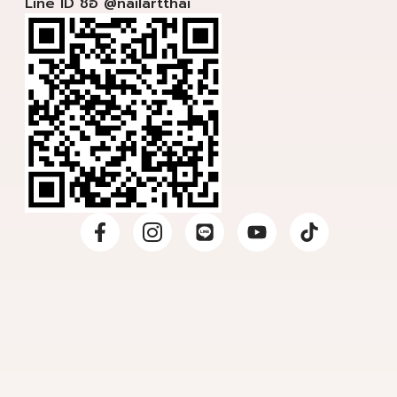
Line ID ชื่อ @nailartthai