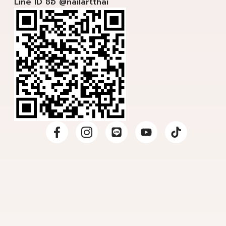
Line ID ชื่อ @nailartthai