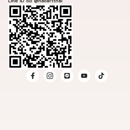
Line ID ชื่อ @nailartthai