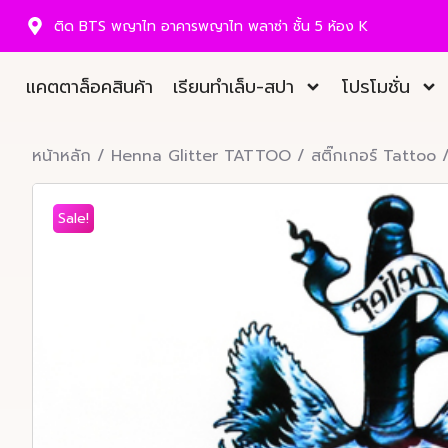
ติด BTS พญาไท อาคารพญาไท พลาซ่า ชั้น 5 ห้อง K
แคตตาล็อคสินค้า
เรียนทำเล็บ-สปา
โปรโมชั่น
หน้าหลัก
/
Henna Glitter TATTOO
/
สติ๊กเกอร์ Tattoo
/
Sale!