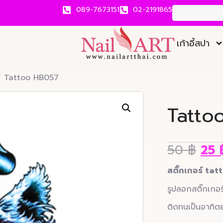
089-7673151
02-2191865
เก้าอี้สปา
 Tattoo HB057
Tatto
50
฿
25
สติ๊กเกอร์ tat
รูปลอกสติ๊กเกอ
ติดทนเป็นอาทิตย