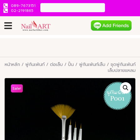
089-7673151
02-2191865
หน้าหลัก
/
พู่กันเพ้นท์ / ต่อเล็บ / ปั้น
/
พู่กันเพ้นท์เล็บ
/ ชุดพู่กันเพ้นท์
เล็บปลายแหลม
Sale!