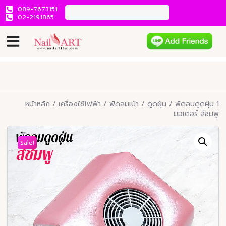
089-7673151
02-2191865
หน้าหลัก
/
เครื่องใช้ไฟฟ้า
/
พัดลมเป่า / ดูดฝุ่น
/ พัดลมดูดฝุ่น 1
มอเตอร์ สีชมพู
Sale!