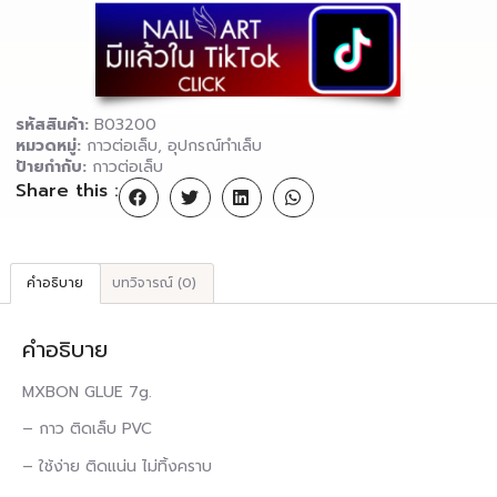
รหัสสินค้า:
B03200
หมวดหมู่:
กาวต่อเล็บ
,
อุปกรณ์ทำเล็บ
ป้ายกำกับ:
กาวต่อเล็บ
Share this :
คำอธิบาย
บทวิจารณ์ (0)
คำอธิบาย
MXBON GLUE 7g.
– กาว ติดเล็บ PVC
– ใช้ง่าย ติดแน่น ไม่ทิ้งคราบ