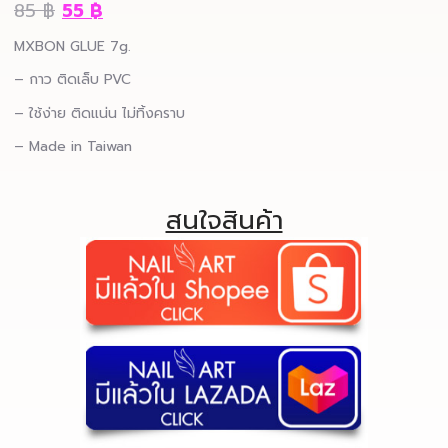
85
฿
55
฿
MXBON GLUE 7g.
– กาว ติดเล็บ PVC
– ใช้ง่าย ติดแน่น ไม่ทิ้งคราบ
– Made in Taiwan
สนใจสินค้า