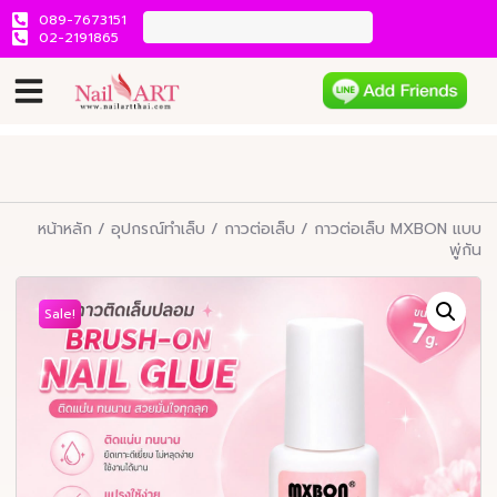
089-7673151
02-2191865
หน้าหลัก
/
อุปกรณ์ทำเล็บ
/
กาวต่อเล็บ
/ กาวต่อเล็บ MXBON แบบ
พู่กัน
Sale!