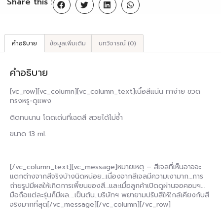
Share this :
คำอธิบาย
ข้อมูลเพิ่มเติม
บทวิจารณ์ (0)
คำอธิบาย
[vc_row][vc_column][vc_column_text]เนื้อสีแน่น ทาง่าย ขวด
ทรงหรู-ดูแพง
ติดทนนาน โดดเด่นที่เฉดสี สวยได้ไม่ซ้ำ
ขนาด 13 ml.
[/vc_column_text][vc_message]หมายเหตุ – สีเจลที่เห็นอาจจะ
แตกต่างจากสีจริงบ้างนิดหน่อย…เนื่องจากสีเจลมีความเงามาก…การ
ถ่ายรูปมีผลให้เกิดการเพี้ยนของสี…และเมื่อลูกค้าเปิดดูผ่านจอคอมฯ…
มือถือแต่ละรุ่นก็มีผล….เป็นต้น..บริษัทฯ พยายามปรับสีให้ใกล้เคียงกับสี
จริงมากที่สุด[/vc_message][/vc_column][/vc_row]