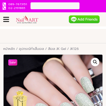
089-7673151
02-2191865
หน้าหลัก
/
อุปกรณ์ทำเล็บเจล
/
สีเจล JK Gel
/ JK126
Sale!