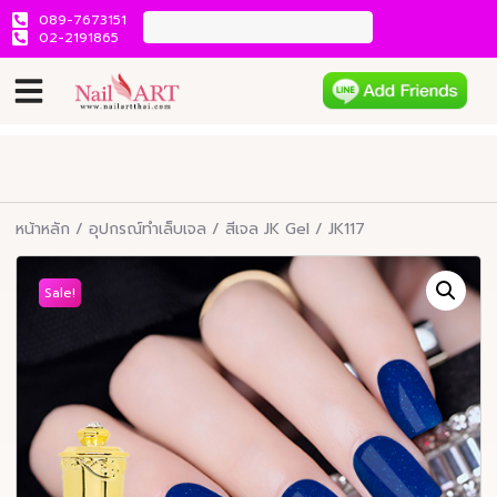
089-7673151
02-2191865
หน้าหลัก
/
อุปกรณ์ทำเล็บเจล
/
สีเจล JK Gel
/ JK117
Sale!