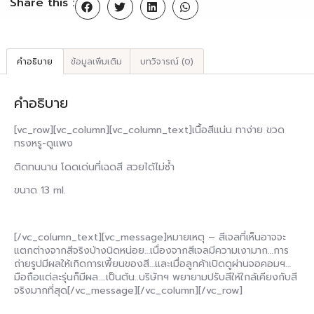
Share this :
คำอธิบาย
ข้อมูลเพิ่มเติม
บทวิจารณ์ (0)
คำอธิบาย
[vc_row][vc_column][vc_column_text]เนื้อสีแน่น ทาง่าย ขวด
ทรงหรู-ดูแพง
ติดทนนาน โดดเด่นที่เฉดสี สวยได้ไม่ซ้ำ
ขนาด 13 ml.
[/vc_column_text][vc_message]หมายเหตุ – สีเจลที่เห็นอาจจะ
แตกต่างจากสีจริงบ้างนิดหน่อย…เนื่องจากสีเจลมีความเงามาก…การ
ถ่ายรูปมีผลให้เกิดการเพี้ยนของสี…และเมื่อลูกค้าเปิดดูผ่านจอคอมฯ…
มือถือแต่ละรุ่นก็มีผล….เป็นต้น..บริษัทฯ พยายามปรับสีให้ใกล้เคียงกับสี
จริงมากที่สุด[/vc_message][/vc_column][/vc_row]