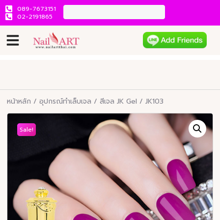
089-7673151
02-2191865
หน้าหลัก
/
อุปกรณ์ทำเล็บเจล
/
สีเจล JK Gel
/ JK103
Sale!