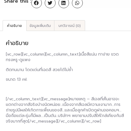
Share this :
คำอธิบาย
ข้อมูลเพิ่มเติม
บทวิจารณ์ (0)
คำอธิบาย
[vc_row][vc_column][vc_column_text]เนื้อสีแน่น ทาง่าย ขวด
ทรงหรู-ดูแพง
ติดทนนาน โดดเด่นที่เฉดสี สวยได้ไม่ซ้ำ
ขนาด 13 ml.
[/vc_column_text][vc_message]หมายเหตุ – สีเจลที่เห็นอาจจะ
แตกต่างจากสีจริงบ้างนิดหน่อย…เนื่องจากสีเจลมีความเงามาก…การ
ถ่ายรูปมีผลให้เกิดการเพี้ยนของสี…และเมื่อลูกค้าเปิดดูผ่านจอคอมฯ…
มือถือแต่ละรุ่นก็มีผล….เป็นต้น..บริษัทฯ พยายามปรับสีให้ใกล้เคียงกับสี
จริงมากที่สุด[/vc_message][/vc_column][/vc_row]