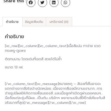
Share this :
คำอธิบาย
ข้อมูลเพิ่มเติม
บทวิจารณ์ (0)
คำอธิบาย
[vc_row][vc_column][vc_column_text]เนื้อสีแน่น ทาง่าย ขวด
ทรงหรู-ดูแพง
ติดทนนาน โดดเด่นที่เฉดสี สวยได้ไม่ซ้ำ
ขนาด 13 ml.
[/vc_column_text][vc_message]หมายเหตุ – สีเจลที่เห็นอาจจะ
แตกต่างจากสีจริงบ้างนิดหน่อย…เนื่องจากสีเจลมีความเงามาก…การ
ถ่ายรูปมีผลให้เกิดการเพี้ยนของสี…และเมื่อลูกค้าเปิดดูผ่านจอคอมฯ…
มือถือแต่ละรุ่นก็มีผล….เป็นต้น..บริษัทฯ พยายามปรับสีให้ใกล้เคียงกับสี
จริงมากที่สุด[/vc_message][/vc_column][/vc_row]