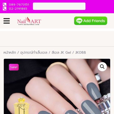
089-7673151
02-2191865
หน้าหลัก
/
อุปกรณ์ทำเล็บเจล
/
สีเจล JK Gel
/ JK088
Sale!