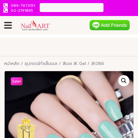
089-7673151
02-2191865
หน้าหลัก
/
อุปกรณ์ทำเล็บเจล
/
สีเจล JK Gel
/ JK086
Sale!