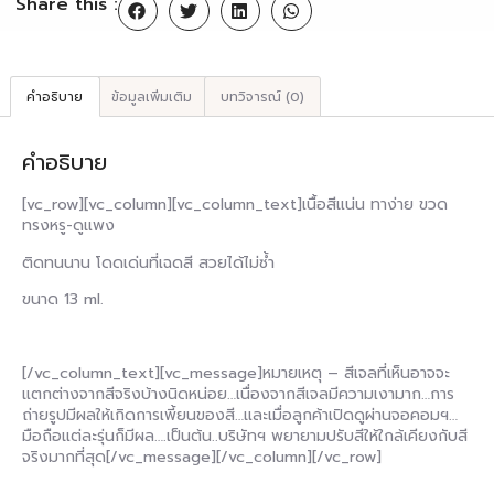
Share this :
คำอธิบาย
ข้อมูลเพิ่มเติม
บทวิจารณ์ (0)
คำอธิบาย
[vc_row][vc_column][vc_column_text]เนื้อสีแน่น ทาง่าย ขวด
ทรงหรู-ดูแพง
ติดทนนาน โดดเด่นที่เฉดสี สวยได้ไม่ซ้ำ
ขนาด 13 ml.
[/vc_column_text][vc_message]หมายเหตุ – สีเจลที่เห็นอาจจะ
แตกต่างจากสีจริงบ้างนิดหน่อย…เนื่องจากสีเจลมีความเงามาก…การ
ถ่ายรูปมีผลให้เกิดการเพี้ยนของสี…และเมื่อลูกค้าเปิดดูผ่านจอคอมฯ…
มือถือแต่ละรุ่นก็มีผล….เป็นต้น..บริษัทฯ พยายามปรับสีให้ใกล้เคียงกับสี
จริงมากที่สุด[/vc_message][/vc_column][/vc_row]