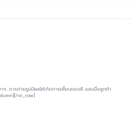
…การถ่ายรูปมีผลให้เกิดการเพี้ยนของสี…และเมื่อลูกค้า
_column][/vc_row]