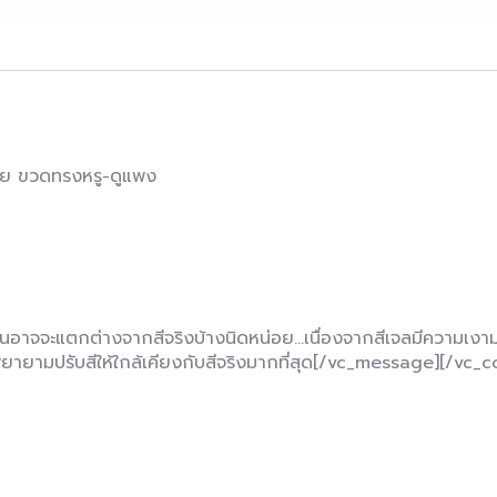
่าย ขวดทรงหรู-ดูแพง
อาจจะแตกต่างจากสีจริงบ้างนิดหน่อย…เนื่องจากสีเจลมีความเงามาก
ทฯ พยายามปรับสีให้ใกล้เคียงกับสีจริงมากที่สุด[/vc_message][/vc