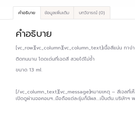
คำอธิบาย
ข้อมูลเพิ่มเติม
บทวิจารณ์ (0)
คำอธิบาย
[vc_row][vc_column][vc_column_text]เนื้อสีแน่น ทาง
ติดทนนาน โดดเด่นที่เฉดสี สวยได้ไม่ซ้ำ
ขนาด 13 ml.
[/vc_column_text][vc_message]หมายเหตุ – สีเจลที่เห็น
เปิดดูผ่านจอคอมฯ…มือถือแต่ละรุ่นก็มีผล….เป็นต้น..บริษั