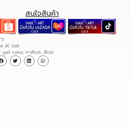
สนใจสินค้า
73
จล JK Gel
K gel color
,
ทาสีเจล
,
สีเจล