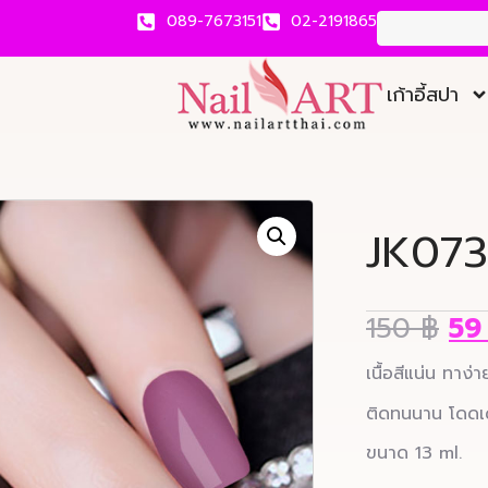
089-7673151
02-2191865
เก้าอี้สปา
JK073
150
฿
5
เนื้อสีแน่น ทาง
ติดทนนาน โดดเด่
ขนาด 13 ml.