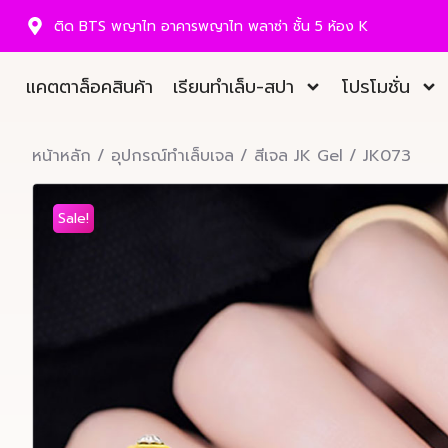
ติด BTS พญาไท อาคารพญาไท พลาซ่า ชั้น 5 ห้อง K
แคตตาล็อคสินค้า
เรียนทำเล็บ-สปา
โปรโมชั่น
หน้าหลัก
/
อุปกรณ์ทำเล็บเจล
/
สีเจล JK Gel
/ JK073
Sale!