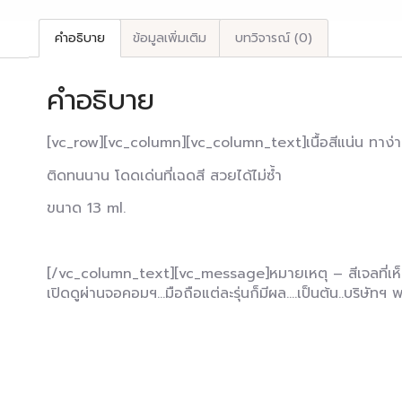
คำอธิบาย
ข้อมูลเพิ่มเติม
บทวิจารณ์ (0)
คำอธิบาย
[vc_row][vc_column][vc_column_text]เนื้อสีแน่น ทาง
ติดทนนาน โดดเด่นที่เฉดสี สวยได้ไม่ซ้ำ
ขนาด 13 ml.
[/vc_column_text][vc_message]หมายเหตุ – สีเจลที่เห็น
เปิดดูผ่านจอคอมฯ…มือถือแต่ละรุ่นก็มีผล….เป็นต้น..บริษั