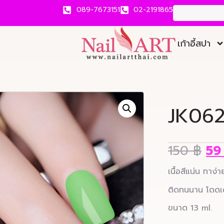
089-7673151
02-2191865
เก้าอี้สปา
JK06
150
฿
5
เนื้อสีแน่น ทาง
ติดทนนาน โดดเด่
ขนาด 13 ml.