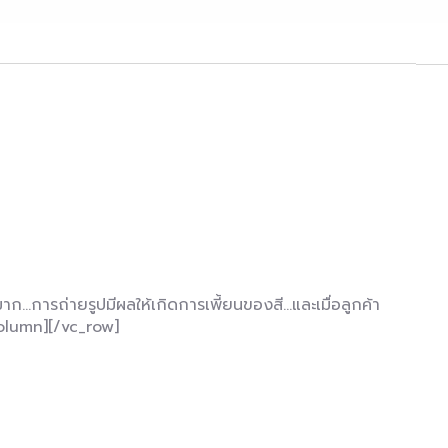
…การถ่ายรูปมีผลให้เกิดการเพี้ยนของสี…และเมื่อลูกค้า
_column][/vc_row]