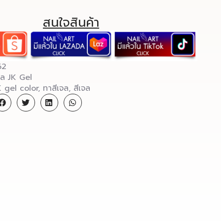
สนใจสินค้า
62
จล JK Gel
K gel color
,
ทาสีเจล
,
สีเจล