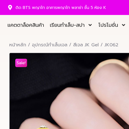
ติด BTS พญาไท อาคารพญาไท พลาซ่า ชั้น 5 ห้อง K
แคตตาล็อคสินค้า
เรียนทำเล็บ-สปา
โปรโมชั่น
หน้าหลัก
/
อุปกรณ์ทำเล็บเจล
/
สีเจล JK Gel
/ JK062
Sale!