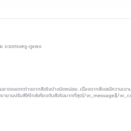
่าย ขวดทรงหรู-ดูแพง
อาจจะแตกต่างจากสีจริงบ้างนิดหน่อย…เนื่องจากสีเจลมีความเงามาก
ทฯ พยายามปรับสีให้ใกล้เคียงกับสีจริงมากที่สุด[/vc_message][/vc