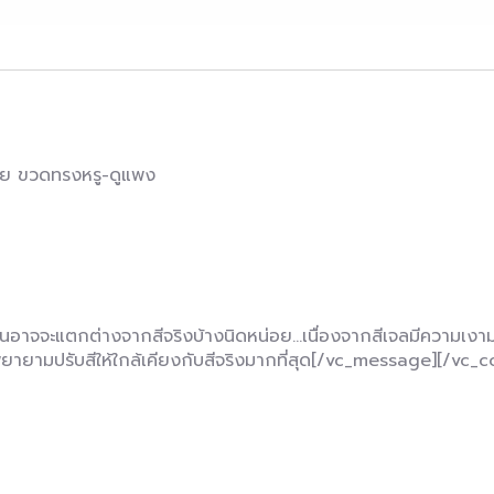
่าย ขวดทรงหรู-ดูแพง
อาจจะแตกต่างจากสีจริงบ้างนิดหน่อย…เนื่องจากสีเจลมีความเงามาก
ทฯ พยายามปรับสีให้ใกล้เคียงกับสีจริงมากที่สุด[/vc_message][/vc