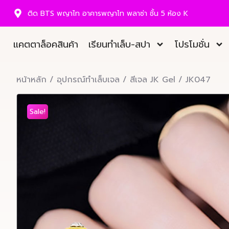
ติด BTS พญาไท อาคารพญาไท พลาซ่า ชั้น 5 ห้อง K
แคตตาล็อคสินค้า
เรียนทำเล็บ-สปา
โปรโมชั่น
หน้าหลัก
/
อุปกรณ์ทำเล็บเจล
/
สีเจล JK Gel
/ JK047
Sale!