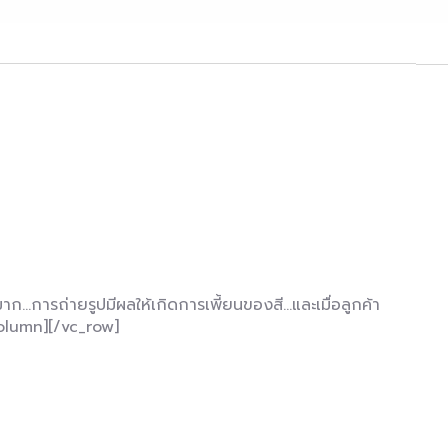
…การถ่ายรูปมีผลให้เกิดการเพี้ยนของสี…และเมื่อลูกค้า
_column][/vc_row]