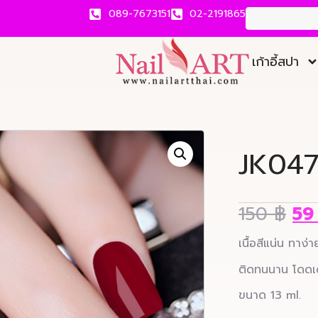
089-7673151
02-2191865
เก้าอี้สปา
JK04
150
฿
5
เนื้อสีแน่น ทาง
ติดทนนาน โดดเด่
ขนาด 13 ml.