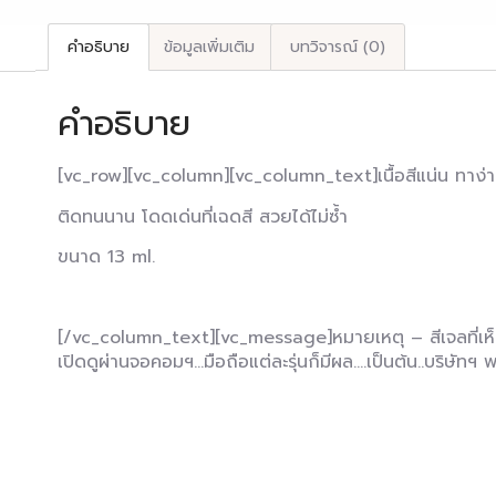
คำอธิบาย
ข้อมูลเพิ่มเติม
บทวิจารณ์ (0)
คำอธิบาย
[vc_row][vc_column][vc_column_text]เนื้อสีแน่น ทาง
ติดทนนาน โดดเด่นที่เฉดสี สวยได้ไม่ซ้ำ
ขนาด 13 ml.
[/vc_column_text][vc_message]หมายเหตุ – สีเจลที่เห็น
เปิดดูผ่านจอคอมฯ…มือถือแต่ละรุ่นก็มีผล….เป็นต้น..บริษั