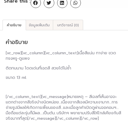
Share this :
คำอธิบาย
ข้อมูลเพิ่มเติม
บทวิจารณ์ (0)
คำอธิบาย
[vc_row][vc_column][vc_column_text]เนื้อสีแน่น ทาง่าย ขวด
ทรงหรู-ดูแพง
ติดทนนาน โดดเด่นที่เฉดสี สวยได้ไม่ซ้ำ
ขนาด 13 ml.
[/vc_column_text][vc_message]หมายเหตุ – สีเจลที่เห็นอาจจะ
แตกต่างจากสีจริงบ้างนิดหน่อย…เนื่องจากสีเจลมีความเงามาก…การ
ถ่ายรูปมีผลให้เกิดการเพี้ยนของสี…และเมื่อลูกค้าเปิดดูผ่านจอคอมฯ…
มือถือแต่ละรุ่นก็มีผล….เป็นต้น..บริษัทฯ พยายามปรับสีให้ใกล้เคียงกับสี
จริงมากที่สุด[/vc_message][/vc_column][/vc_row]