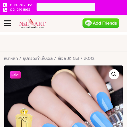
089-7673151
02-2191865
หน้าหลัก
/
อุปกรณ์ทำเล็บเจล
/
สีเจล JK Gel
/ JK012
Sale!