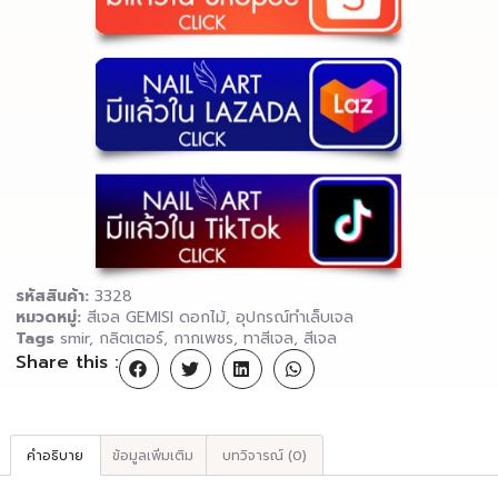
รหัสสินค้า:
3328
หมวดหมู่:
สีเจล GEMISI ดอกไม้
,
อุปกรณ์ทำเล็บเจล
Tags
smir
,
กลิตเตอร์
,
กากเพชร
,
ทาสีเจล
,
สีเจล
Share this :
คำอธิบาย
ข้อมูลเพิ่มเติม
บทวิจารณ์ (0)