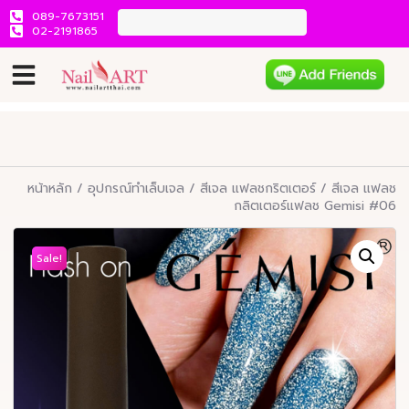
089-7673151
02-2191865
หน้าหลัก
/
อุปกรณ์ทำเล็บเจล
/
สีเจล แฟลชกริตเตอร์
/ สีเจล แฟลช
กลิตเตอร์แฟลช Gemisi #06
Sale!