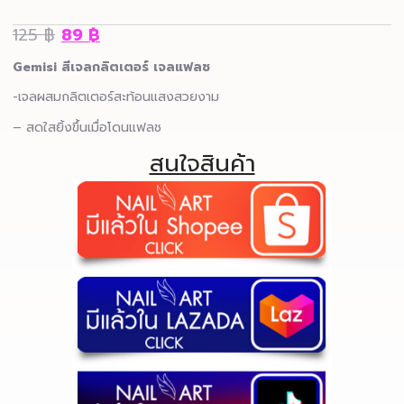
125
฿
89
฿
Gemisi สีเจลกลิตเตอร์ เจลแฟลช
-เจลผสมกลิตเตอร์สะท้อนแสงสวยงาม
– สดใสยิ้งขึ้นเมื่อโดนแฟลช
สนใจสินค้า