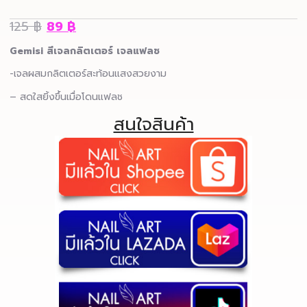
125
฿
89
฿
Gemisi สีเจลกลิตเตอร์ เจลแฟลช
-เจลผสมกลิตเตอร์สะท้อนแสงสวยงาม
– สดใสยิ้งขึ้นเมื่อโดนแฟลช
สนใจสินค้า