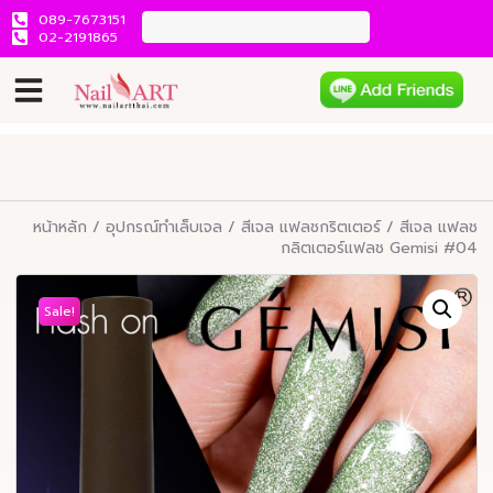
089-7673151
02-2191865
หน้าหลัก
/
อุปกรณ์ทำเล็บเจล
/
สีเจล แฟลชกริตเตอร์
/ สีเจล แฟลช
กลิตเตอร์แฟลช Gemisi #04
Sale!