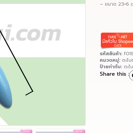
– ขนาด 23×6 
รหัสสินค้า:
f01
หมวดหมู่:
ตะไบข
ป้ายกำกับ:
ตะไบ
Share this :