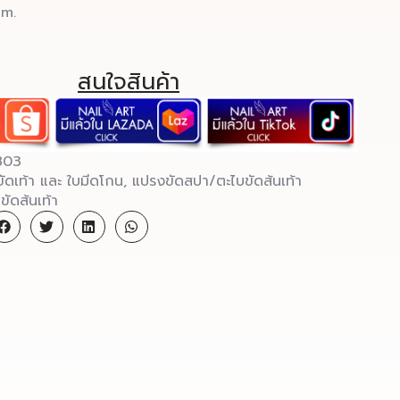
cm.
สนใจสินค้า
803
ัดเท้า และ ใบมีดโกน
,
แปรงขัดสปา/ตะไบขัดส้นเท้า
ขัดส้นเท้า