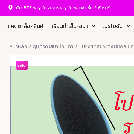
ติด BTS พญาไท อาคารพญาไท พลาซ่า ชั้น 5 ห้อง K
แคตตาล็อคสินค้า
เรียนทำเล็บ-สปา
โปรโมชั่น
หน้าหลัก
/
อุปกรณ์สปามือ-เท้า
/
แปรงขัดสปา/ตะไบขัดส้นเท้
Sale!