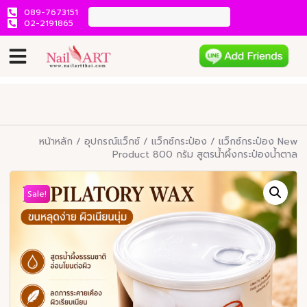
089-7673151
02-2191865
หน้าหลัก
/
อุปกรณ์แว็กซ์
/
แว็กซ์กระป๋อง
/ แว็กซ์กระป๋อง New
Product 800 กรัม สูตรน้ำผึ้งกระป๋องน้ำตาล
Sale!