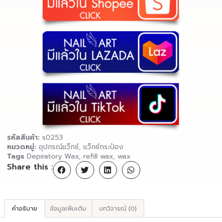
รหัสสินค้า:
s0253
หมวดหมู่:
อุปกรณ์แว็กซ์
,
แว็กซ์กระป๋อง
Tags
Depiratory Wax
,
refill wax
,
wax
Share this :
คำอธิบาย
ข้อมูลเพิ่มเติม
บทวิจารณ์ (0)