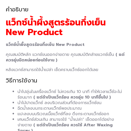
คำอธิบาย
แว็กซ์น้ำผึ้งสูตรร้อนกึ่งเย็น
New Product
แว็กซ์น้ำผึ้งสูตรร้อนกึ่งเย็น New Product
คุณสมบัติหลัก แวกซ์ขนออกง่ายดาย คุณสมบัติคล้ายแวกซ์เย็น
( แต่
ควรอุ่นนิดหน่อยก่อนใช้งาน )
หลังแวกซ์สามารถใช้น้ำเปล่า เช็ดคราบแว็กซ์ออกได้เลย
วิธีการใช้งาน
นำไปอุ่นในเครื่องแว็กซ์ ไม่ควรเกิน 10 นาที ทำให้เวลาแว็ซ์จะไม่
ร้อนมาก
( แต่ถ้าเป็นแว็กร้อน ควรอุ่น 10 นาทีขึ้นไป )
นำไม้ปาดแว็กซ์ ลงบริเวณส่วนที่ต้องการแว็กซ์ขน
ฉีดน้ำลงบนกระดาษแว็กซ์พอประมาณ
แปะลงบนบริเวณเนื้อแว็กซ์ที่ลง ดึงกระดาษแว็กซ์ออก
เศษแว็กซ์ส่วนเกิน สามารถใช้ “น้ำเปล่า” เช็ดออกได้อย่าง
ง่ายดาย
( แต่ถ้าเป็นแว็กร้อน ควรใช้ After Waxing
Spray )