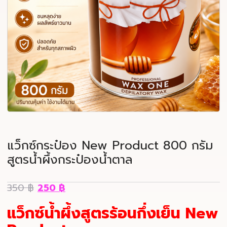
แว็กซ์กระป๋อง New Product 800 กรัม
สูตรน้ำผึ้งกระป๋องน้ำตาล
350
฿
250
฿
แว็กซ์น้ำผึ้งสูตรร้อนกึ่งเย็น New