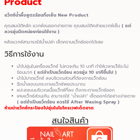
Product
แว็กซ์น้ำผึ้งสูตรร้อนกึ่งเย็น New Product
คุณสมบัติหลัก แวกซ์ขนออกง่ายดาย คุณสมบัติคล้ายแวกซ์เย็น
( แต่
ควรอุ่นนิดหน่อยก่อนใช้งาน )
หลังแวกซ์สามารถใช้น้ำเปล่า เช็ดคราบแว็กซ์ออกได้เลย
วิธีการใช้งาน
นำไปอุ่นในเครื่องแว็กซ์ ไม่ควรเกิน 10 นาที ทำให้เวลาแว็ซ์จะไม่
ร้อนมาก
( แต่ถ้าเป็นแว็กร้อน ควรอุ่น 10 นาทีขึ้นไป )
นำไม้ปาดแว็กซ์ ลงบริเวณส่วนที่ต้องการแว็กซ์ขน
ฉีดน้ำลงบนกระดาษแว็กซ์พอประมาณ
แปะลงบนบริเวณเนื้อแว็กซ์ที่ลง ดึงกระดาษแว็กซ์ออก
เศษแว็กซ์ส่วนเกิน สามารถใช้ “น้ำเปล่า” เช็ดออกได้อย่างง่ายดาย
( แต่ถ้าเป็นแว็กร้อน ควรใช้ After Waxing Spray )
ห้ามนำแว๊กซ์กระป๋องไปอุ่นในไมโครเวฟเด็ดขาด
สนใจสินค้า