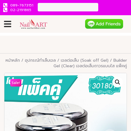
089-7673151
02-2191865
หน้าหลัก
/
อุปกรณ์ทำเล็บเจล
/
เจลต่อเล็บ (Soak off Gel)
/ Builder
Gel (Clear) เจลต่อเล็บถาวรแบบใส แพ็คคู่
Sale!