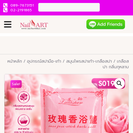
089-7673151
02-2191865
หน้าหลัก
/
อุปกรณ์สปามือ-เท้า
/
สมุนไพรสปาเท้า-เกลือสปา
/ เกลือส
ปา กลิ่นกุหลาบ
Sale!