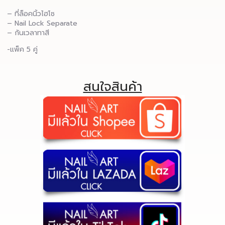
– ที่ล็อคนิ้วไฮโซ
– Nail Lock Separate
– กันเวลาทาสี
-แพ็ค 5 คู่
สนใจสินค้า