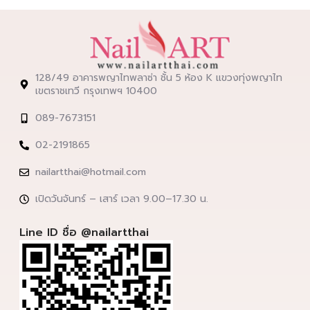
128/49 อาคารพญาไทพลาซ่า ชั้น 5 ห้อง K แขวงทุ่งพญาไท
เขตราชเทวี กรุงเทพฯ 10400
089-7673151
02-2191865
nailartthai@hotmail.com
เปิดวันจันทร์ – เสาร์ เวลา 9.00–17.30 น.
Line ID ชื่อ @nailartthai