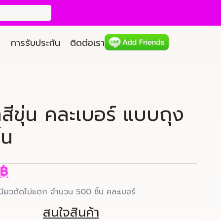
การรับประกัน
ติดต่อเรา
้าสีขุ่น คละเบอร์ แบบถุง
้น
฿
หนียวตัดไม่แตก จำนวน 500 ชิ้น คละเบอร์
สนใจสินค้า