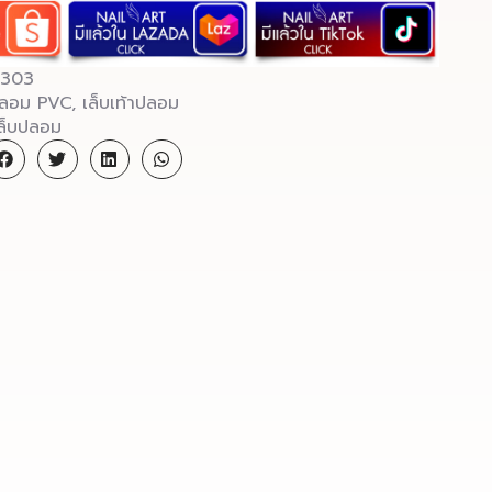
303
ปลอม PVC
,
เล็บเท้าปลอม
ล็บปลอม