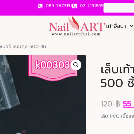
089-7673151
02-2191865
เก้าอี้สปา
ละเบอร์ แบบถุง 500 ชิ้น
เล็บเท
500 ชิ
120
฿
55
เล็บ PVC เนื้อเ