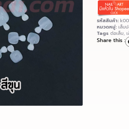
รหัสสินค้า:
k00
หมวดหมู่:
เล็บ
Tags
ต่อเล็บ
,
เ
Share this :