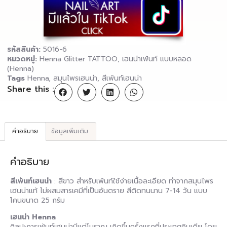
รหัสสินค้า:
5016-6
หมวดหมู่:
Henna Glitter TATTOO
,
เฮนน่าเพ้นท์ แบบหลอด
(Henna)
Tags
Henna
,
สมุนไพรเฮนน่า
,
สีเพ้นท์เฮนน่า
Share this :
คำอธิบาย
ข้อมูลเพิ่มเติม
คำอธิบาย
สีเพ้นท์เฮนน่า
: สีขาว สำหรับเพ้นท์ใช้ง่ายเนื้อละเอียด ทำจากสมุนไพร
เฮนน่าแท้ ไม่ผสมสารเคมีที่เป็นอันตราย สีติดทนนาน 7-14 วัน แบบ
โคนขนาด 25 กรัม
เฮนน่า Henna
ศิลปะการเพ้นท์เฮนน่ามีแต่โบราณ เกิดขึ้นครั้งแรกที่ประเทศอินเดีย โดย