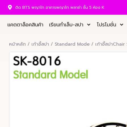
ติด BTS พญาไท อาคารพญาไท พลาซ่า ชั้น 5 ห้อง K
แคตตาล็อคสินค้า
เรียนทำเล็บ-สปา
โปรโมชั่น
หน้าหลัก
/
เก้าอี้สปา
/
Standard Mode
/ เก้าอี้สปาChai