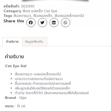
รหัสสินค้า:
302930
Category
สีเจล แม่เหล็ก Cat Eye
Tags
สีเจลตาแมว
,
สีเจลแม่เหล็ก
,
สีเจลแม่เหล็กดอกไม้
Share this :
คำอธิบาย
ข้อมูลเพิ่มเติม
คำอธิบาย
Cat Eye Gel
สีเจลตาแมว เจลแม่เหล็กดอกไม้
เงาแวววาวสวยงามดั่งนัยตาแมว
ขึ้นลายสวย ทำลายดอกไม้ลายกาแลคซี่
เพิ่มลูกเล่นให้เจลมีสีสรรค์ด้วยแม่เหล็ก
ทำง่าย ใครๆก็ทำได้ มีหลากหลายเฉดสีให้เลือกสรรค์
Brand
: Qijie
ขนาด
: 15 ml.