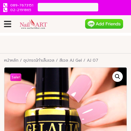
089-7673151
02-2191865
หน้าหลัก
/
อุปกรณ์ทำเล็บเจล
/
สีเจล AJ Gel
/ AJ 07
Sale!