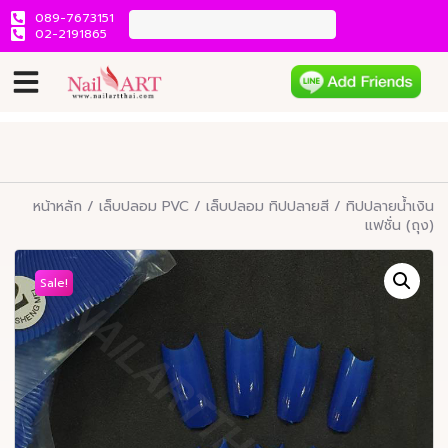
089-7673151
02-2191865
หน้าหลัก
/
เล็บปลอม PVC
/
เล็บปลอม ทิปปลายสี
/ ทิปปลายน้ำเงิน
แฟชั่น (ถุง)
Sale!