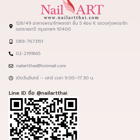
128/49 อาคารพญาไทพลาซ่า ชั้น 5 ห้อง K แขวงทุ่งพญาไท
เขตราชเทวี กรุงเทพฯ 10400
089-7673151
02-2191865
nailartthai@hotmail.com
เปิดวันจันทร์ – เสาร์ เวลา 9.00–17.30 น.
Line ID ชื่อ @nailartthai