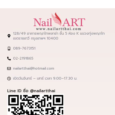
128/49 อาคารพญาไทพลาซ่า ชั้น 5 ห้อง K แขวงทุ่งพญาไท
เขตราชเทวี กรุงเทพฯ 10400
089-7673151
02-2191865
nailartthai@hotmail.com
เปิดวันจันทร์ – เสาร์ เวลา 9.00–17.30 น.
Line ID ชื่อ @nailartthai