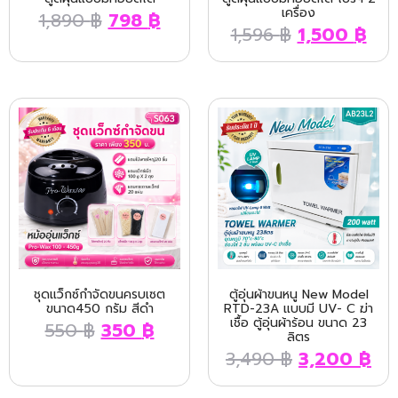
เครื่อง
1,890
฿
798
฿
1,596
฿
1,500
฿
ชุดแว็กซ์กำจัดขนครบเซต
ตู้อุ่นผ้าขนหนู New Model
ขนาด450 กรัม สีดำ
RTD-23A แบบมี UV- C ฆ่า
เชื้อ ตู้อุ่นผ้าร้อน ขนาด 23
550
฿
350
฿
ลิตร
3,490
฿
3,200
฿